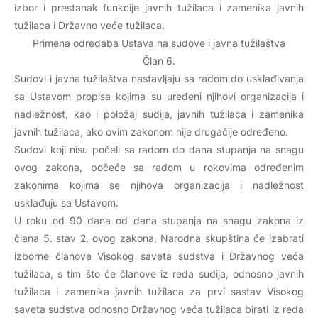
izbor i prestanak funkcije javnih tužilaca i zamenika javnih
tužilaca i Državno veće tužilaca.
Primena odredaba Ustava na sudove i javna tužilaštva
Član 6.
Sudovi i javna tužilaštva nastavljaju sa radom do usklađivanja
sa Ustavom propisa kojima su uređeni njihovi organizacija i
nadležnost, kao i položaj sudija, javnih tužilaca i zamenika
javnih tužilaca, ako ovim zakonom nije drugačije određeno.
Sudovi koji nisu počeli sa radom do dana stupanja na snagu
ovog zakona, počeće sa radom u rokovima određenim
zakonima kojima se njihova organizacija i nadležnost
usklađuju sa Ustavom.
U roku od 90 dana od dana stupanja na snagu zakona iz
člana 5. stav 2. ovog zakona, Narodna skupština će izabrati
izborne članove Visokog saveta sudstva i Državnog veća
tužilaca, s tim što će članove iz reda sudija, odnosno javnih
tužilaca i zamenika javnih tužilaca za prvi sastav Visokog
saveta sudstva odnosno Državnog veća tužilaca birati iz reda