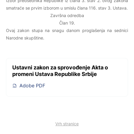
Izbor predsednika Republike iz člana 3. stav 2. ovog zakona
smatraće se prvim izborom u smislu člana 116. stav 3. Ustava.
Završna odredba
Član 19.
Ovaj zakon stupa na snagu danom proglašenja na sednici
Narodne skupštine.
Ustavni zakon za sprovođenje Akta o
promeni Ustava Republike Srbije
Adobe PDF
Vrh stranice