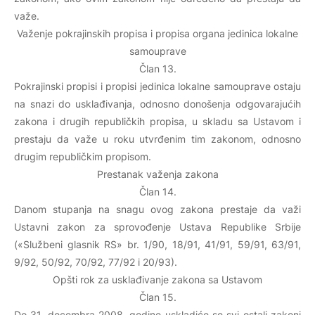
važe.
Važenje pokrajinskih propisa i propisa organa jedinica lokalne
samouprave
Član 13.
Pokrajinski propisi i propisi jedinica lokalne samouprave ostaju
na snazi do usklađivanja, odnosno donošenja odgovarajućih
zakona i drugih republičkih propisa, u skladu sa Ustavom i
prestaju da važe u roku utvrđenim tim zakonom, odnosno
drugim republičkim propisom.
Prestanak važenja zakona
Član 14.
Danom stupanja na snagu ovog zakona prestaje da važi
Ustavni zakon za sprovođenje Ustava Republike Srbije
(«Službeni glasnik RS» br. 1/90, 18/91, 41/91, 59/91, 63/91,
9/92, 50/92, 70/92, 77/92 i 20/93).
Opšti rok za usklađivanje zakona sa Ustavom
Član 15.
Do 31. decembra 2008. godine uskladiće se svi ostali zakoni