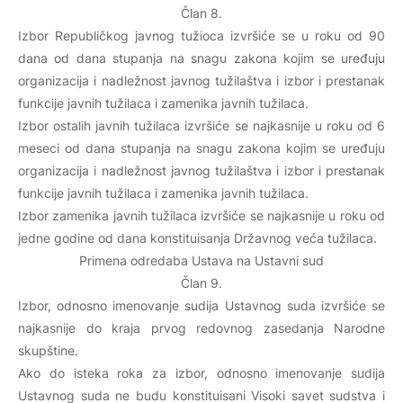
Član 8.
Izbor Republičkog javnog tužioca izvršiće se u roku od 90
dana od dana stupanja na snagu zakona kojim se uređuju
organizacija i nadležnost javnog tužilaštva i izbor i prestanak
funkcije javnih tužilaca i zamenika javnih tužilaca.
Izbor ostalih javnih tužilaca izvršiće se najkasnije u roku od 6
meseci od dana stupanja na snagu zakona kojim se uređuju
organizacija i nadležnost javnog tužilaštva i izbor i prestanak
funkcije javnih tužilaca i zamenika javnih tužilaca.
Izbor zamenika javnih tužilaca izvršiće se najkasnije u roku od
jedne godine od dana konstituisanja Državnog veća tužilaca.
Primena odredaba Ustava na Ustavni sud
Član 9.
Izbor, odnosno imenovanje sudija Ustavnog suda izvršiće se
najkasnije do kraja prvog redovnog zasedanja Narodne
skupštine.
Ako do isteka roka za izbor, odnosno imenovanje sudija
Ustavnog suda ne budu konstituisani Visoki savet sudstva i