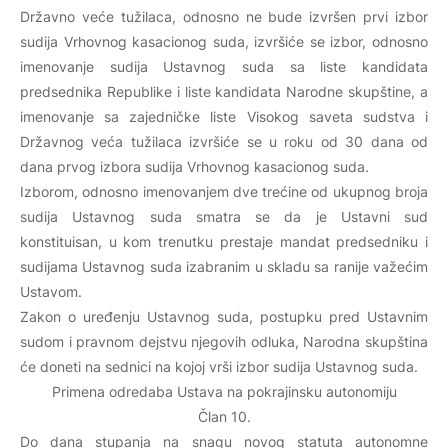
Državno veće tužilaca, odnosno ne bude izvršen prvi izbor
sudija Vrhovnog kasacionog suda, izvršiće se izbor, odnosno
imenovanje sudija Ustavnog suda sa liste kandidata
predsednika Republike i liste kandidata Narodne skupštine, a
imenovanje sa zajedničke liste Visokog saveta sudstva i
Državnog veća tužilaca izvršiće se u roku od 30 dana od
dana prvog izbora sudija Vrhovnog kasacionog suda.
Izborom, odnosno imenovanjem dve trećine od ukupnog broja
sudija Ustavnog suda smatra se da je Ustavni sud
konstituisan, u kom trenutku prestaje mandat predsedniku i
sudijama Ustavnog suda izabranim u skladu sa ranije važećim
Ustavom.
Zakon o uređenju Ustavnog suda, postupku pred Ustavnim
sudom i pravnom dejstvu njegovih odluka, Narodna skupština
će doneti na sednici na kojoj vrši izbor sudija Ustavnog suda.
Primena odredaba Ustava na pokrajinsku autonomiju
Član 10.
Do dana stupanja na snagu novog statuta autonomne