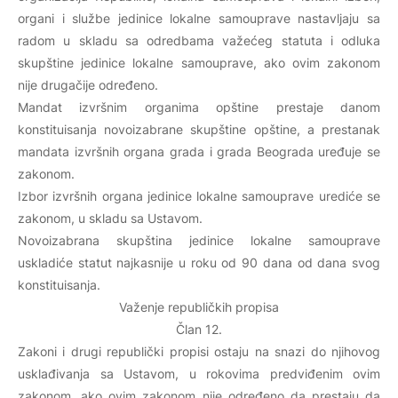
organi i službe jedinice lokalne samouprave nastavljaju sa
radom u skladu sa odredbama važećeg statuta i odluka
skupštine jedinice lokalne samouprave, ako ovim zakonom
nije drugačije određeno.
Mandat izvršnim organima opštine prestaje danom
konstituisanja novoizabrane skupštine opštine, a prestanak
mandata izvršnih organa grada i grada Beograda uređuje se
zakonom.
Izbor izvršnih organa jedinice lokalne samouprave urediće se
zakonom, u skladu sa Ustavom.
Novoizabrana skupština jedinice lokalne samouprave
uskladiće statut najkasnije u roku od 90 dana od dana svog
konstituisanja.
Važenje republičkih propisa
Član 12.
Zakoni i drugi republički propisi ostaju na snazi do njihovog
usklađivanja sa Ustavom, u rokovima predviđenim ovim
zakonom, ako ovim zakonom nije određeno da prestaju da