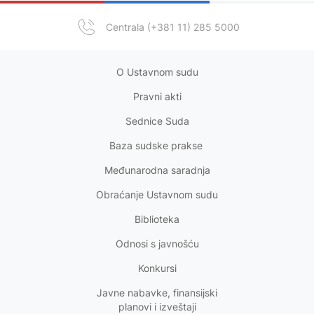
Centrala (+381 11) 285 5000
O Ustavnom sudu
Pravni akt
i
Sednice Suda
Baza sudske prakse
Međunarodna saradnja
Obraćanje Ustavnom sudu
Biblioteka
Odnosi s
javnošću
Konkursi
Javne nabavke, finansijski
planovi i izveštaji