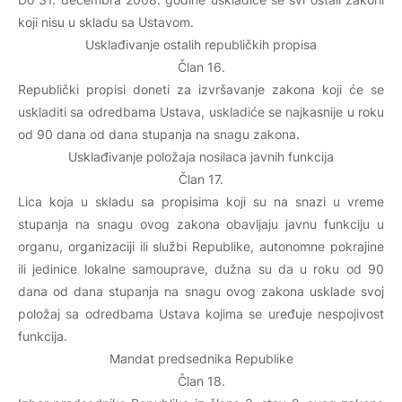
koji nisu u skladu sa Ustavom.
Usklađivanje ostalih republičkih propisa
Član 16.
Republički propisi doneti za izvršavanje zakona koji će se
uskladiti sa odredbama Ustava, uskladiće se najkasnije u roku
od 90 dana od dana stupanja na snagu zakona.
Usklađivanje položaja nosilaca javnih funkcija
Član 17.
Lica koja u skladu sa propisima koji su na snazi u vreme
stupanja na snagu ovog zakona obavljaju javnu funkciju u
organu, organizaciji ili službi Republike, autonomne pokrajine
ili jedinice lokalne samouprave, dužna su da u roku od 90
dana od dana stupanja na snagu ovog zakona usklade svoj
položaj sa odredbama Ustava kojima se uređuje nespojivost
funkcija.
Mandat predsednika Republike
Član 18.