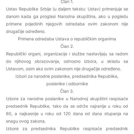
Član 1.
Ustav Republike Srbije (u daljem tekstu: Ustav) primenjuje se
danom kada ga proglasi Narodna skupština, ako u pogledu
primene pojedinih njegovih odredaba ovim zakonom nije
drugačije određeno.
Primena odredaba Ustava o republičkim organima
Član 2.
Republički organi, organizacije i službe nastavljaju sa radom
do njihovog obrazovanja, odnosno izbora, u skladu sa
Ustavom, osim ako ovim zakonom nije drugačije određeno.
Izbori za narodne poslanike, predsednika Republike,
poslanike i odbornike
Član 3.
Izbore za narodne poslanike u Narodnoj skupštini raspisaće
predsednik Republike, tako da se održe najranije u roku od
60, a najkasnije u roku od 120 dana od dana stupanja na
snagu ovog zakona.
Izbore za predsednika Republike raspisaće predsednik