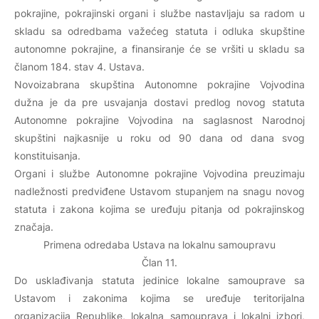
pokrajine, pokrajinski organi i službe nastavljaju sa radom u
skladu sa odredbama važećeg statuta i odluka skupštine
autonomne pokrajine, a finansiranje će se vršiti u skladu sa
članom 184. stav 4. Ustava.
Novoizabrana skupština Autonomne pokrajine Vojvodina
dužna je da pre usvajanja dostavi predlog novog statuta
Autonomne pokrajine Vojvodina na saglasnost Narodnoj
skupštini najkasnije u roku od 90 dana od dana svog
konstituisanja.
Organi i službe Autonomne pokrajine Vojvodina preuzimaju
nadležnosti predviđene Ustavom stupanjem na snagu novog
statuta i zakona kojima se uređuju pitanja od pokrajinskog
značaja.
Primena odredaba Ustava na lokalnu samoupravu
Član 11.
Do usklađivanja statuta jedinice lokalne samouprave sa
Ustavom i zakonima kojima se uređuje teritorijalna
organizacija Republike, lokalna samouprava i lokalni izbori,