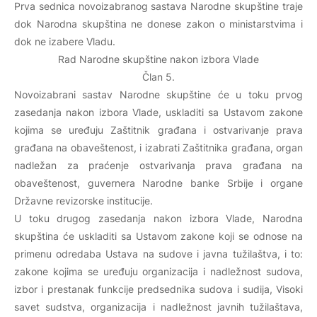
Prva sednica novoizabranog sastava Narodne skupštine traje
dok Narodna skupština ne donese zakon o ministarstvima i
dok ne izabere Vladu.
Rad Narodne skupštine nakon izbora Vlade
Član 5.
Novoizabrani sastav Narodne skupštine će u toku prvog
zasedanja nakon izbora Vlade, uskladiti sa Ustavom zakone
kojima se uređuju Zaštitnik građana i ostvarivanje prava
građana na obaveštenost, i izabrati Zaštitnika građana, organ
nadležan za praćenje ostvarivanja prava građana na
obaveštenost, guvernera Narodne banke Srbije i organe
Državne revizorske institucije.
U toku drugog zasedanja nakon izbora Vlade, Narodna
skupština će uskladiti sa Ustavom zakone koji se odnose na
primenu odredaba Ustava na sudove i javna tužilaštva, i to:
zakone kojima se uređuju organizacija i nadležnost sudova,
izbor i prestanak funkcije predsednika sudova i sudija, Visoki
savet sudstva, organizacija i nadležnost javnih tužilaštava,